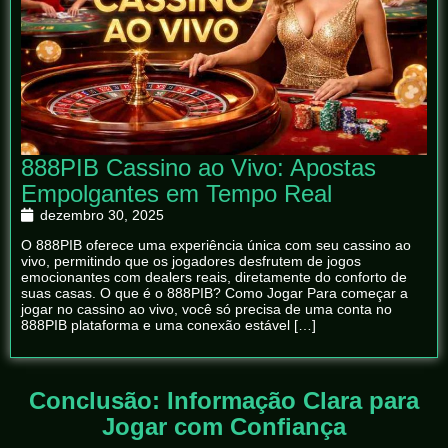
888PIB Cassino ao Vivo: Apostas
Empolgantes em Tempo Real
dezembro 30, 2025
O 888PIB oferece uma experiência única com seu cassino ao
vivo, permitindo que os jogadores desfrutem de jogos
emocionantes com dealers reais, diretamente do conforto de
suas casas. O que é o 888PIB? Como Jogar Para começar a
jogar no cassino ao vivo, você só precisa de uma conta no
888PIB plataforma e uma conexão estável […]
Conclusão: Informação Clara para
Jogar com Confiança