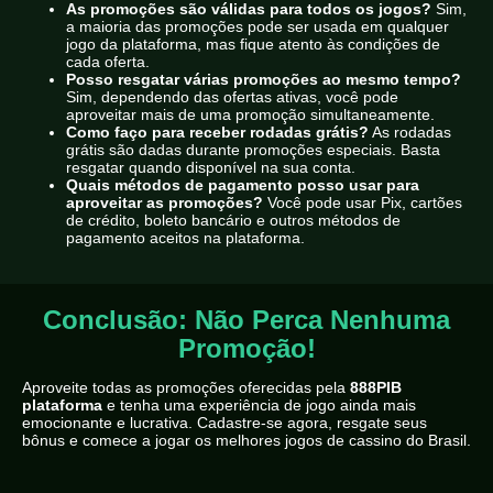
As promoções são válidas para todos os jogos?
Sim,
a maioria das promoções pode ser usada em qualquer
jogo da plataforma, mas fique atento às condições de
cada oferta.
Posso resgatar várias promoções ao mesmo tempo?
Sim, dependendo das ofertas ativas, você pode
aproveitar mais de uma promoção simultaneamente.
Como faço para receber rodadas grátis?
As rodadas
grátis são dadas durante promoções especiais. Basta
resgatar quando disponível na sua conta.
Quais métodos de pagamento posso usar para
aproveitar as promoções?
Você pode usar Pix, cartões
de crédito, boleto bancário e outros métodos de
pagamento aceitos na plataforma.
Conclusão: Não Perca Nenhuma
Promoção!
Aproveite todas as promoções oferecidas pela
888PIB
plataforma
e tenha uma experiência de jogo ainda mais
emocionante e lucrativa. Cadastre-se agora, resgate seus
bônus e comece a jogar os melhores jogos de cassino do Brasil.