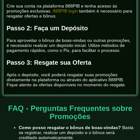
Crie sua conta na plataforma 888PIB e tenha acesso às
promoções exclusivas.
888PIB login
também é necessário para
resgatar ofertas e bônus.
Passo 2: Faça um Depósito
Para aproveitar o bônus de boas-vindas ou outras promoções,
é necessário realizar um depósito inicial. Utilize métodos de
pagamento rápidos, como o Pix, para facilitar o processo.
Passo 3: Resgate sua Oferta
Após o depósito, você poderá resgatar suas promoções
diretamente na plataforma ou através do aplicativo 888PIB.
Fique atento às ofertas disponíveis no momento do resgate.
FAQ - Perguntas Frequentes sobre
Promoções
Como posso resgatar o bônus de boas-vindas?
Basta
se registrar, realizar um depósito e o bônus será
creditado automaticamente.