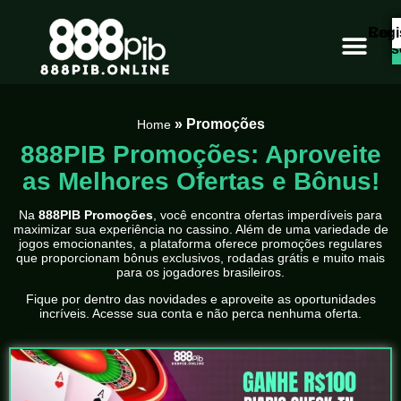
Regi
Cone
s
Caça Níqueis
»
Promoções
Home
888PIB Promoções: Aproveite
as Melhores Ofertas e Bônus!
Na
888PIB Promoções
, você encontra ofertas imperdíveis para
maximizar sua experiência no cassino. Além de uma variedade de
jogos emocionantes, a plataforma oferece promoções regulares
que proporcionam bônus exclusivos, rodadas grátis e muito mais
para os jogadores brasileiros.
Fique por dentro das novidades e aproveite as oportunidades
incríveis. Acesse sua conta e não perca nenhuma oferta.